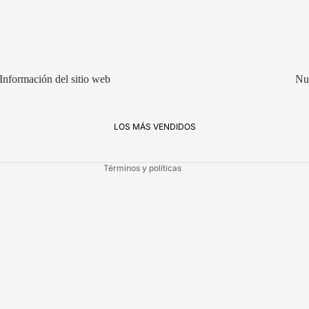
Política de reembolso
Política de privacidad
Información del sitio web
Nu
Términos del servicio
Política de envío
Aviso legal
LOS MÁS VENDIDOS
Información de contacto
Términos y políticas