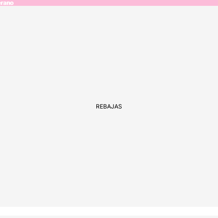
erano
erano
REBAJAS