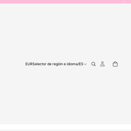
EUR
Selector de región e idioma
/
ES